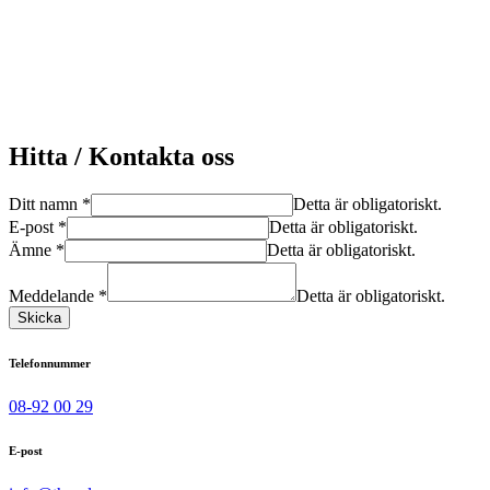
Hitta / Kontakta oss
Ditt namn
*
Detta är obligatoriskt.
E-post
*
Detta är obligatoriskt.
Ämne
*
Detta är obligatoriskt.
Meddelande
*
Detta är obligatoriskt.
Skicka
Telefonnummer
08-92 00 29
E-post