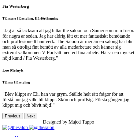
Fia Westerberg
Tjänster: Hårstyling, Hårförlängning
"Jag är så tacksam att jag hittar the saloon och Samer som min frisör.
för nagra ar sedan. Jag har aldrig fått ett mer fantastiskt bemötande
och proffesionellt hantverk. The Saloon är mer än en salong här blir
man så otroligt fint bemött av alla medarbetare och känner sig
extremt välkommen V Fortsätt med ert fina arbete. Hälsar en mycket
nöjd kund / Fia Westerberg."
Leo Melnyk
Tjänst: Hårstyling
"Blev klippt av Eli, han var grym. Ställde helt rätt frågor för att
förstå hur jag ville bli klippt. Skön och proffsig. Första gången jag
klippt mig och blivit nöjd!"
Previous
Next
Designed by Majed Tappo