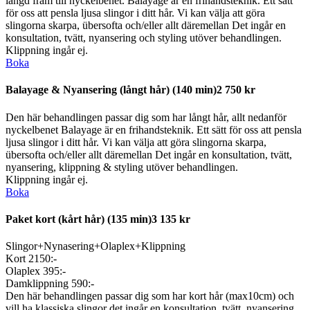
längd fram till nyckelbenet. Balayage är en frihandsteknik. Ett sätt
för oss att pensla ljusa slingor i ditt hår. Vi kan välja att göra
slingorna skarpa, übersofta och/eller allt däremellan Det ingår en
konsultation, tvätt, nyansering och styling utöver behandlingen.
Klippning ingår ej.
Boka
Balayage & Nyansering (långt hår)
(140 min)
2 750 kr
Den här behandlingen passar dig som har långt hår, allt nedanför
nyckelbenet Balayage är en frihandsteknik. Ett sätt för oss att pensla
ljusa slingor i ditt hår. Vi kan välja att göra slingorna skarpa,
übersofta och/eller allt däremellan Det ingår en konsultation, tvätt,
nyansering, klippning & styling utöver behandlingen.
Klippning ingår ej.
Boka
Paket kort (kårt hår)
(135 min)
3 135 kr
Slingor+Nynasering+Olaplex+Klippning
Kort 2150:-
Olaplex 395:-
Damklippning 590:-
Den här behandlingen passar dig som har kort hår (max10cm) och
vill ha klassiska slingor det ingår en konsultation, tvätt, nyansering ,